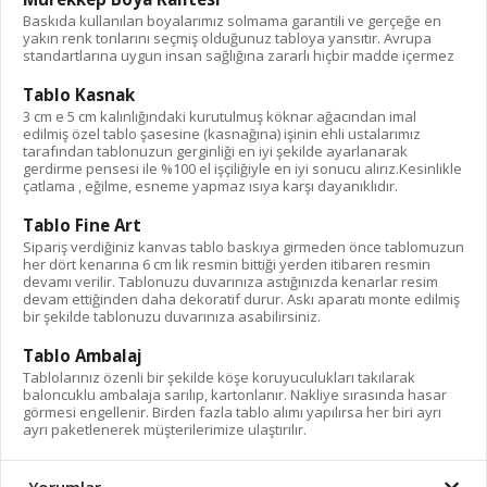
Baskıda kullanılan boyalarımız solmama garantili ve gerçeğe en
yakın renk tonlarını seçmiş olduğunuz tabloya yansıtır. Avrupa
standartlarına uygun insan sağlığına zararlı hiçbir madde içermez
Tablo Kasnak
3 cm e 5 cm kalınlığındaki kurutulmuş köknar ağacından imal
edilmiş özel tablo şasesine (kasnağına) işinin ehli ustalarımız
tarafından tablonuzun gerginliği en iyi şekilde ayarlanarak
gerdirme pensesi ile %100 el işçiliğiyle en iyi sonucu alırız.Kesinlikle
çatlama , eğilme, esneme yapmaz ısıya karşı dayanıklıdır.
Tablo Fine Art
Sipariş verdiğiniz kanvas tablo baskıya girmeden önce tablomuzun
her dört kenarına 6 cm lik resmin bittiği yerden itibaren resmin
devamı verilir. Tablonuzu duvarınıza astığınızda kenarlar resim
devam ettiğinden daha dekoratif durur. Askı aparatı monte edilmiş
bir şekilde tablonuzu duvarınıza asabilirsiniz.
Tablo Ambalaj
Tablolarınız özenli bir şekilde köşe koruyuculukları takılarak
baloncuklu ambalaja sarılıp, kartonlanır. Nakliye sırasında hasar
görmesi engellenir. Birden fazla tablo alımı yapılırsa her biri ayrı
ayrı paketlenerek müşterilerimize ulaştırılır.