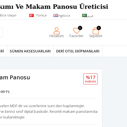
Bize Ulaşın
Türkçe
İngilizce
عربي
0
0
Hesabım
Favoriler
Sepetim
RI
SÜMEN AKSESUARLARI
DERI OTEL EKIPMANLARI
kam Panosu
%17
i̇ndi̇ri̇m
,00 TL
eri MDF dir ve üzerlerine suni deri kaplanmıştır.
birinci sınıf dijital baskıdır. Resimli makam panolarında
 kullanılmıştır.