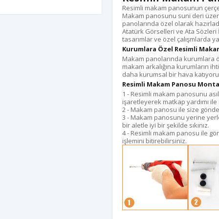
Resimli makam panosunun çerçeve
Makam panosunu suni deri üzerine
panolarında özel olarak hazırladığ
Atatürk Görselleri ve Ata Sözleri
tasarımlar ve özel çalışmlarda ya
Kurumlara Özel Resimli Maka
Makam panolarında kurumlara öze
makam arkalığına kurumların ihtiy
daha kurumsal bir hava katıyoru
Resimli Makam Panosu Monta
1 - Resimli makam panosunu ası
işaretleyerek matkap yardımı ile i
2 - Makam panosu ile size gönderil
3 - Makam panosunu yerine yerleş
bir aletle iyi bir şekilde sıkınız.
4 - Resimli makam panosu ile gö
işlemini bitirebilirsiniz.