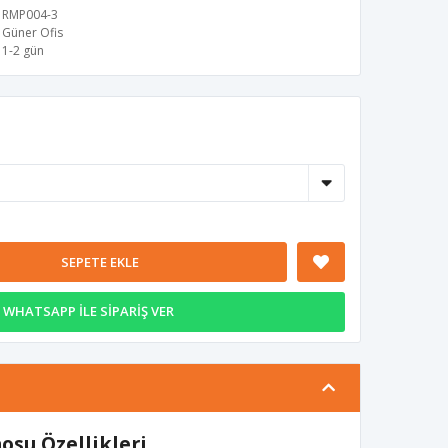
RMP004-3
Güner Ofis
1-2 gün
SEPETE EKLE
WHATSAPP İLE SİPARİŞ VER
su Özellikleri