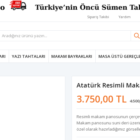
Sipariş Takibi
Yardım
ARI
YAZI TAHTALARI
MAKAM BAYRAKLARI
MASA ÜSTÜ GEREÇLE
Atatürk Resimli Ma
3.750,00 TL
4.500
Resimli makam panosunun çerçevel
Makam panosunu suni deri üzerine 
özel olarak hazırladığımız görseller