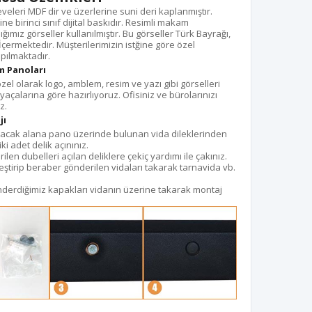
leri MDF dir ve üzerlerine suni deri kaplanmıştır.
 birinci sınıf dijital baskıdır. Resimli makam
ımız görseller kullanılmıştır. Bu görseller Türk Bayrağı,
 İçermektedir. Müşterilerimizin istğine göre özel
pılmaktadır.
m Panoları
l olarak logo, amblem, resim ve yazı gibi görselleri
açalarına göre hazırlıyoruz. Ofisiniz ve bürolarınızı
z.
jı
lacak alana pano üzerinde bulunan vida dileklerinden
ki adet delik açınınız.
en dubelleri açılan deliklere çekiç yardımı ile çakınız.
tirip beraber gönderilen vidaları takarak tarnavida vb.
nderdiğimiz kapakları vidanın üzerine takarak montaj