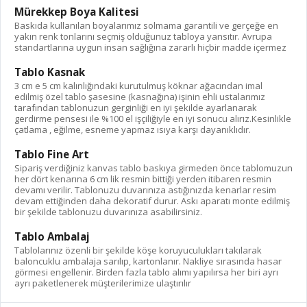
Mürekkep Boya Kalitesi
Baskıda kullanılan boyalarımız solmama garantili ve gerçeğe en
yakın renk tonlarını seçmiş olduğunuz tabloya yansıtır. Avrupa
standartlarına uygun insan sağlığına zararlı hiçbir madde içermez
Tablo Kasnak
3 cm e 5 cm kalınlığındaki kurutulmuş köknar ağacından imal
edilmiş özel tablo şasesine (kasnağına) işinin ehli ustalarımız
tarafından tablonuzun gerginliği en iyi şekilde ayarlanarak
gerdirme pensesi ile %100 el işçiliğiyle en iyi sonucu alırız.Kesinlikle
çatlama , eğilme, esneme yapmaz ısıya karşı dayanıklıdır.
Tablo Fine Art
Sipariş verdiğiniz kanvas tablo baskıya girmeden önce tablomuzun
her dört kenarına 6 cm lik resmin bittiği yerden itibaren resmin
devamı verilir. Tablonuzu duvarınıza astığınızda kenarlar resim
devam ettiğinden daha dekoratif durur. Askı aparatı monte edilmiş
bir şekilde tablonuzu duvarınıza asabilirsiniz.
Tablo Ambalaj
Tablolarınız özenli bir şekilde köşe koruyuculukları takılarak
baloncuklu ambalaja sarılıp, kartonlanır. Nakliye sırasında hasar
görmesi engellenir. Birden fazla tablo alımı yapılırsa her biri ayrı
ayrı paketlenerek müşterilerimize ulaştırılır