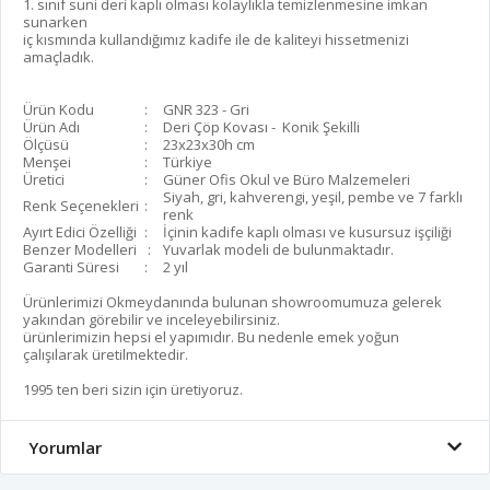
1. sınıf suni deri kaplı olması kolaylıkla temizlenmesine imkan
sunarken
iç kısmında kullandığımız kadife ile de kaliteyi hissetmenizi
amaçladık.
Ürün Kodu
:
GNR 323 - Gri
Ürün Adı
:
Deri Çöp Kovası - Konik Şekilli
Ölçüsü
:
23x23x30h cm
Menşei
:
Türkiye
Üretici
:
Güner Ofis Okul ve Büro Malzemeleri
Siyah, gri, kahverengi, yeşil, pembe ve 7 farklı
Renk Seçenekleri
:
renk
Ayırt Edici Özelliği
:
İçinin kadife kaplı olması ve kusursuz işçiliği
Benzer Modelleri
:
Yuvarlak modeli de bulunmaktadır.
Garanti Süresi
:
2 yıl
Ürünlerimizi Okmeydanında bulunan showroomumuza gelerek
yakından görebilir ve inceleyebilirsiniz.
ürünlerimizin hepsi el yapımıdır. Bu nedenle emek yoğun
çalışılarak üretilmektedir.
1995 ten beri sizin için üretiyoruz.
Yorumlar