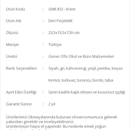
Ürün Kodu
:
GNR 812 - Krem
Ürün Adı
:
Deri Peçetelik
Ölçüsü
:
23,5x13,5x7,5h cm
Menşei
:
Türkiye
Üretici
:
Güner Ofis Okul ve Büro Malzemeleri
Renk Seçenekleri
:
Siyah, gri, kahverengi, yeşil, pembe, beyaz
Kırmızı, turkuaz, turuncu, bordo, taba
Ayırt Edici Özelliği
:
İçinin kadife kaplı olması ve kusursuz işçiliği
Garanti Süresi
:
2 yıl
Ürünlerimizi Okmeydanında bulunan showroomumuza gelerek
yakından görebilir ve inceleyebilirsiniz.
ürünlerimizin hepsi el yapımıdır. Bu nedenle emek yoğun