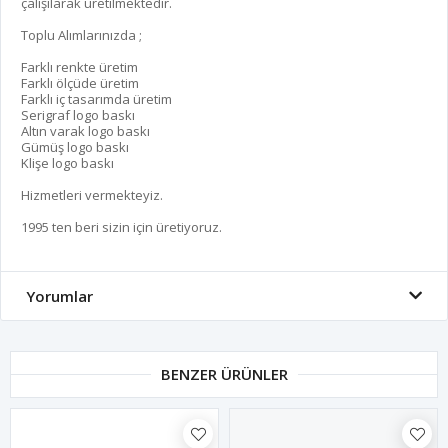
çalışılarak üretilmektedir.
Toplu Alımlarınızda ;
Farklı renkte üretim
Farklı ölçüde üretim
Farklı iç tasarımda üretim
Serigraf logo baskı
Altın varak logo baskı
Gümüş logo baskı
Klişe logo baskı
Hizmetleri vermekteyiz.
1995 ten beri sizin için üretiyoruz.
Yorumlar
BENZER ÜRÜNLER