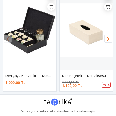
Deri Çay / Kahve İkram Kutusu | Çay Servis Tepsisi | Kahve Servis Kutusu | Çay İkram Kutusu | Otel Deri Aksesuarı | Çok Amaçlı Deri Kutu
Deri Peçetelik | Deri Aksesuar | Deri Ofis Aksesuarı | Deri Ofis / Büro Aksesuarı | Deri Otel Aksesuarı | Deri Masa Aksesuarı
1.000,00 TL
1.300,00 TL
%15
1.100,00 TL
Profesyonel
e-ticaret
sistemleri ile hazırlanmıştır.