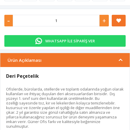
-
+
WHATSAPP İLE SİPARİŞ VER
Ürün Açıklaması
Deri Peçetelik
Ofislerde, bürolarda, otellerde ve toplantı odalarında yoğun olarak
kullanılan ve ihtiyaç duyulan deri aksesuarlardan birisidir. Dış
yüzeyi 1. sınıf suni deri kullanılarak üretilmektedir. Bu
özelliği sayesinde toz, kir ve lekelerden kolayca temizlenebilir.
kusursuz ve özenle yapılan el işçiliği ile diğer muadillerinden öne
çıkar. 2 yıl garantisi size gönül rahatlığıyla satın almanıza ve
yıllarca kullanacağınız sorunsuz bir ürün deneyimi yaşamanıza
imkan verir. Güner Ofis farkı ve kalitesiyle beğeninize
sunulmuştur.