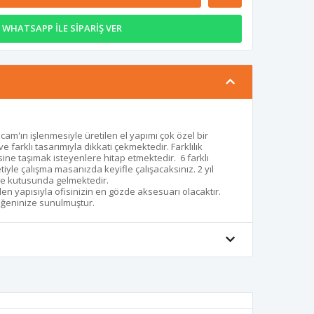
WHATSAPP İLE SİPARİŞ VER
cam'ın işlenmesiyle üretilen el yapımı çok özel bir
ve farklı tasarımıyla dikkati çekmektedir. Farklılık
isine taşımak isteyenlere hitap etmektedir. 6 farklı
tiyle çalışma masanızda keyifle çalışacaksınız. 2 yıl
iye kutusunda gelmektedir.
len yapısıyla ofisinizin en gözde aksesuarı olacaktır.
beğeninize sunulmuştur.