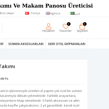
Bize Ulaşın
Türkçe
İngilizce
عربي
0
0
Hesabım
Favoriler
Sepetim
RI
SÜMEN AKSESUARLARI
DERI OTEL EKIPMANLARI
Takımı
,00 TL
cam'ın işlenmesiyle üretilen el yapımı çok özel bir sümen
ı tasarımıyla dikkati çekmektedir. Farklılık arayanlara,
isteyenlere hitap etmektedir. 6 farklı aksesuarı ve altın
da keyifle çalışacaksınız. 2 yıl garantilidir. kendi özel