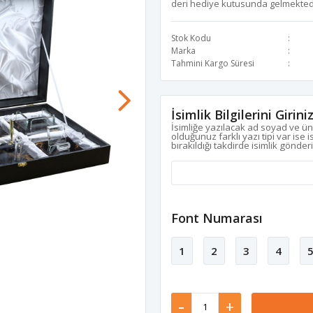
deri hediye kutusunda gelmekted
Stok Kodu
Marka
Tahmini Kargo Süresi
İsimlik Bilgilerini Girini
İsimliğe yazılacak ad soyad ve ün
olduğunuz farklı yazı tipi var ise 
bırakıldığı takdirde isimlik gönder
Font Numarası
1
2
3
4
-
+