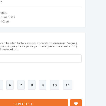
ir.
5009
Güner Ofis
1-2 gün
z
van bilgileri lütfen eksiksiz olarak doldurunuz. Seçmiş
isminizin yanına sayısını yazmanız yeterli olacaktır. Boş
ilmeyecektir...
5
6
7
8
9
10
11
SEPETE EKLE