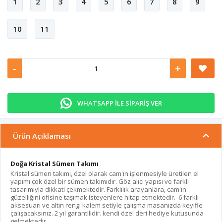
1
2
3
4
5
6
7
8
9
10
11
-
+
WHATSAPP İLE SİPARİŞ VER
Ürün Açıklaması
Doğa Kristal Sümen Takımı
Kristal sümen takımı, özel olarak cam'ın işlenmesiyle üretilen el
yapımı çok özel bir sümen takımıdır. Göz alıcı yapısı ve farklı
tasarımıyla dikkati çekmektedir. Farklılık arayanlara, cam'ın
güzelliğini ofisine taşımak isteyenlere hitap etmektedir. 6 farklı
aksesuarı ve altın rengi kalem setiyle çalışma masanızda keyifle
çalışacaksınız. 2 yıl garantilidir. kendi özel deri hediye kutusunda
gelmektedir.