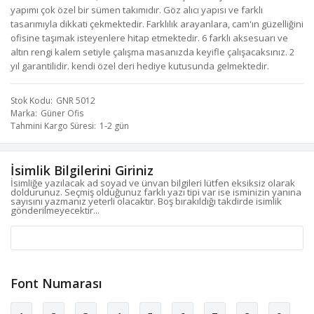
yapımı çok özel bir sümen takımıdır. Göz alıcı yapısı ve farklı
tasarımıyla dikkati çekmektedir. Farklılık arayanlara, cam'ın güzelliğini
ofisine taşımak isteyenlere hitap etmektedir. 6 farklı aksesuarı ve
altın rengi kalem setiyle çalışma masanızda keyifle çalışacaksınız. 2
yıl garantilidir. kendi özel deri hediye kutusunda gelmektedir.
Stok Kodu
GNR 5012
Marka
Güner Ofis
Tahmini Kargo Süresi
1-2 gün
İsimlik Bilgilerini Giriniz
İsimliğe yazılacak ad soyad ve ünvan bilgileri lütfen eksiksiz olarak
doldurunuz. Seçmiş olduğunuz farklı yazı tipi var ise isminizin yanına
sayısını yazmanız yeterli olacaktır. Boş bırakıldığı takdirde isimlik
gönderilmeyecektir...
Font Numarası