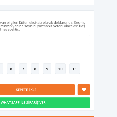
z
van bilgileri lütfen eksiksiz olarak doldurunuz. Seçmiş
isminizin yanına sayısını yazmanız yeterli olacaktır. Boş
ilmeyecektir...
5
6
7
8
9
10
11
SEPETE EKLE
WHATSAPP İLE SİPARİŞ VER