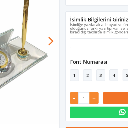
İsimlik Bilgilerini Girini
İsimliğe yazılacak ad soyad ve ün
olduğunuz farklı yazı tipi var ise 
bırakıldığı takdirde isimlik gönder
Font Numarası
1
2
3
4
-
+