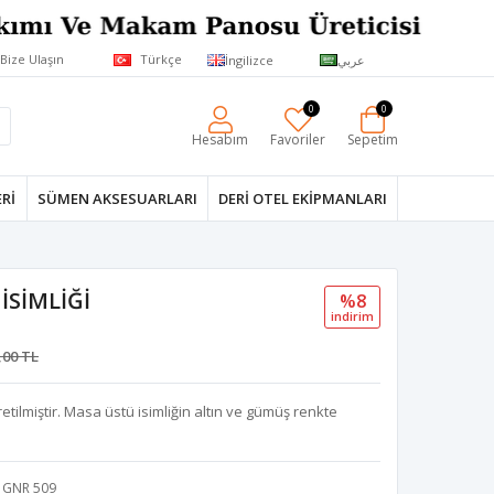
Bize Ulaşın
Türkçe
İngilizce
عربي
0
0
Hesabım
Favoriler
Sepetim
RI
SÜMEN AKSESUARLARI
DERI OTEL EKIPMANLARI
İSİMLİĞİ
%8
i̇ndi̇ri̇m
,00 TL
retilmiştir. Masa üstü isimliğin altın ve gümüş renkte
GNR 509