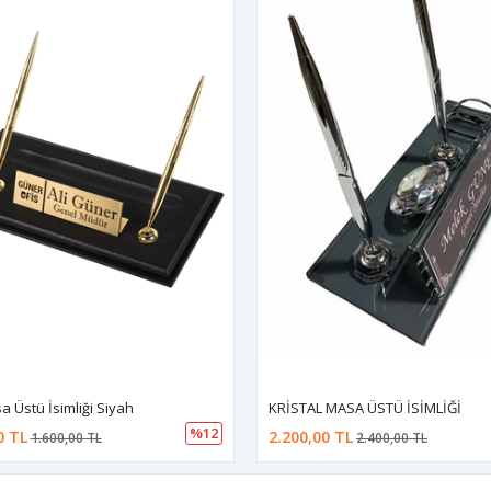
a Üstü İsimliği Siyah
KRİSTAL MASA ÜSTÜ İSİMLİĞİ
%12
0 TL
2.200,00 TL
1.600,00 TL
2.400,00 TL