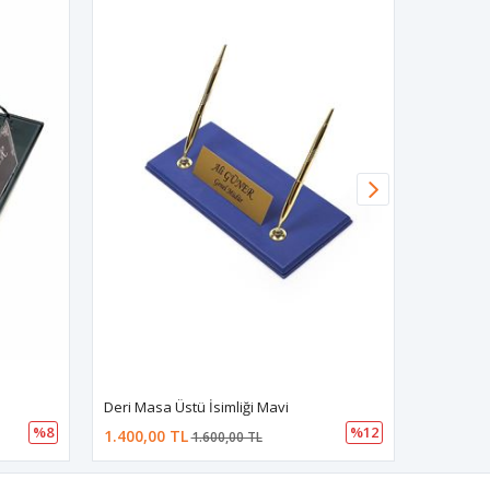
Deri Masa Üstü İsimliği Mavi
%8
%12
1.400,00 TL
2.200,00
1.600,00 TL