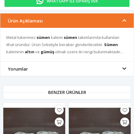
WHATSAPP İLE SİPARİŞ VER
Ürün Açıklaması
Metal tükenmez
sümen
kalemi
sümen
takımlarında kullanılan
ithal üründür. Ürün Soketiyle beraber gönderilecektir.
Sümen
kaleminin
altın
ve
gümüş
olmak üzere iki rengi bulunmaktadır...
Yorumlar
BENZER ÜRÜNLER