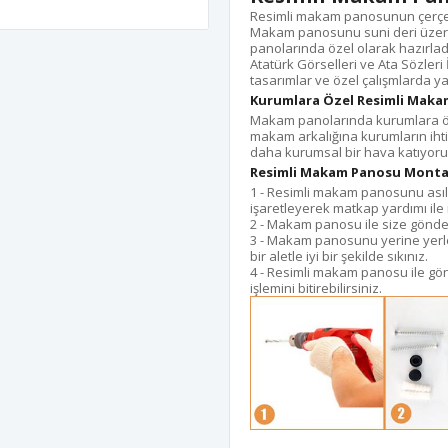
Resimli makam panosunun çerçeve
Makam panosunu suni deri üzerine
panolarında özel olarak hazırladığ
Atatürk Görselleri ve Ata Sözleri
tasarımlar ve özel çalışmlarda ya
Kurumlara Özel Resimli Maka
Makam panolarında kurumlara öze
makam arkalığına kurumların ihtiy
daha kurumsal bir hava katıyoru
Resimli Makam Panosu Monta
1 - Resimli makam panosunu ası
işaretleyerek matkap yardımı ile i
2 - Makam panosu ile size gönderil
3 - Makam panosunu yerine yerleş
bir aletle iyi bir şekilde sıkınız.
4 - Resimli makam panosu ile gö
işlemini bitirebilirsiniz.