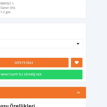
RMP021-1
Güner Ofis
1-2 gün
SEPETE EKLE
WHATSAPP İLE SİPARİŞ VER
su Özellikleri