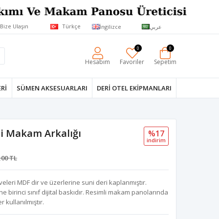
Bize Ulaşın
Türkçe
İngilizce
عربي
0
0
Hesabım
Favoriler
Sepetim
RI
SÜMEN AKSESUARLARI
DERI OTEL EKIPMANLARI
li Makam Arkalığı
%17
i̇ndi̇ri̇m
,00 TL
eri MDF dir ve üzerlerine suni deri kaplanmıştır.
birinci sınıf dijital baskıdır. Resimli makam panolarında
 kullanılmıştır.