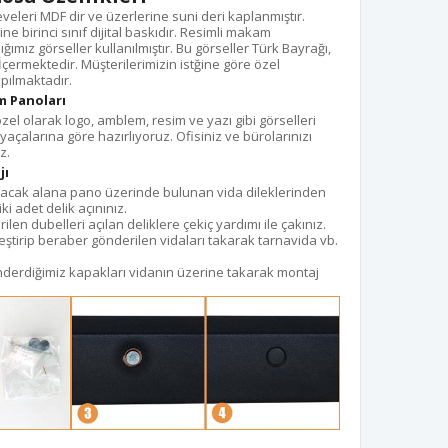
leri MDF dir ve üzerlerine suni deri kaplanmıştır.
 birinci sınıf dijital baskıdır. Resimli makam
ımız görseller kullanılmıştır. Bu görseller Türk Bayrağı,
 İçermektedir. Müşterilerimizin istğine göre özel
pılmaktadır.
m Panoları
l olarak logo, amblem, resim ve yazı gibi görselleri
açalarına göre hazırlıyoruz. Ofisiniz ve bürolarınızı
z.
jı
lacak alana pano üzerinde bulunan vida dileklerinden
ki adet delik açınınız.
en dubelleri açılan deliklere çekiç yardımı ile çakınız.
tirip beraber gönderilen vidaları takarak tarnavida vb.
nderdiğimiz kapakları vidanın üzerine takarak montaj