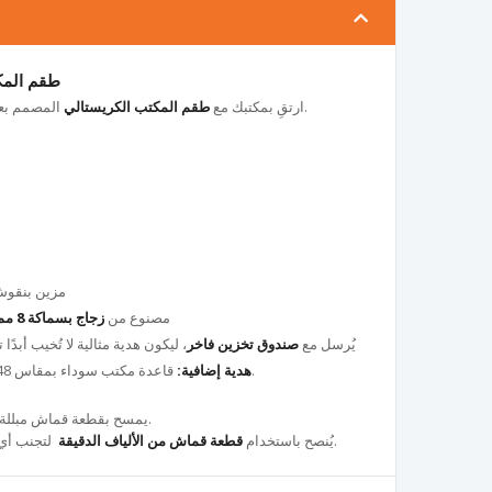
طقم المكتب
المصمم بعناية وفخامة ليجمع بين الأناقة والعملية.
ارتقِ بمكتبك مع
طقم المكتب الكريستالي
مزين بنقو
مصنوع من
زجاج بسماكة 8 مم
يُرسل مع
صندوق تخزين فاخر
، ليكون هدية مثالية لا تُخيب أبد
قاعدة مكتب سوداء بمقاس 48×34 سم مرفقة مع هذا الطقم الجديد.
هدية إضافية:
يمسح بقطعة قماش مبللة قليلاً دون استخدام مواد كيميائية قوية.
لتجنب أي آثار على الزجاج والحفاظ على لمعانه.
يُنصح باستخدام
قطعة قماش من الألياف الدقيقة