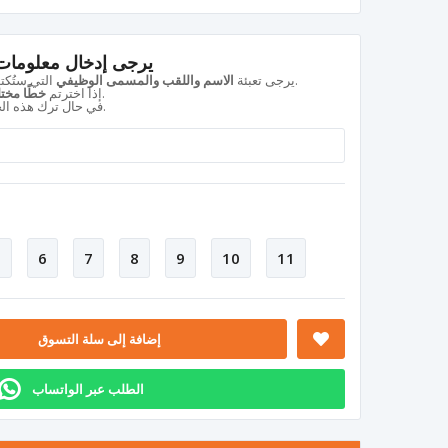
يرجى إدخال معلومات 
التي ستُكتب على لوحة الاسم بشكل كامل ودقيق.
يرجى تعبئة
الاسم واللقب والمسمى الوظيفي
، يكفي كتابة رقم الخط بجانب الاسم.
إذا اخترتم
خطًا مختلف
.
في حال ترك هذه ال
5
6
7
8
9
10
11
إضافة إلى سلة التسوق
الطلب عبر الواتساب