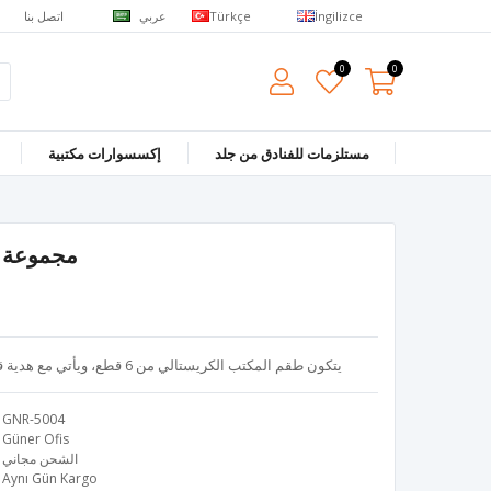
عربي
اتصل بنا
Türkçe
İngilizce
0
0
مستلزمات للفنادق من جلد
إكسسوارات مكتبية
مجموعة 
يتكون طقم المكتب الكريستالي من 6 قطع، ويأتي مع هدية قاعدة مكتب سوداء بمقاس 48×34 سم
GNR-5004
Güner Ofis
الشحن مجاني
Aynı Gün Kargo