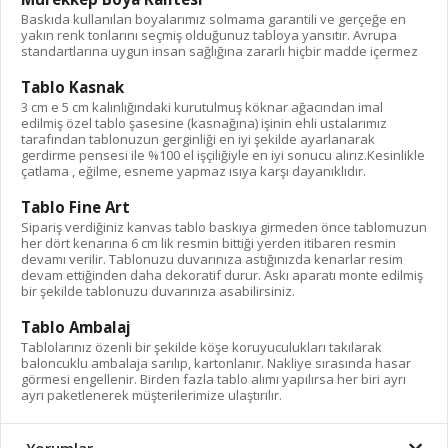
Baskıda kullanılan boyalarımız solmama garantili ve gerçeğe en
yakın renk tonlarını seçmiş olduğunuz tabloya yansıtır. Avrupa
standartlarına uygun insan sağlığına zararlı hiçbir madde içermez
Tablo Kasnak
3 cm e 5 cm kalınlığındaki kurutulmuş köknar ağacından imal
edilmiş özel tablo şasesine (kasnağına) işinin ehli ustalarımız
tarafından tablonuzun gerginliği en iyi şekilde ayarlanarak
gerdirme pensesi ile %100 el işçiliğiyle en iyi sonucu alırız.Kesinlikle
çatlama , eğilme, esneme yapmaz ısıya karşı dayanıklıdır.
Tablo Fine Art
Sipariş verdiğiniz kanvas tablo baskıya girmeden önce tablomuzun
her dört kenarına 6 cm lik resmin bittiği yerden itibaren resmin
devamı verilir. Tablonuzu duvarınıza astığınızda kenarlar resim
devam ettiğinden daha dekoratif durur. Askı aparatı monte edilmiş
bir şekilde tablonuzu duvarınıza asabilirsiniz.
Tablo Ambalaj
Tablolarınız özenli bir şekilde köşe koruyuculukları takılarak
baloncuklu ambalaja sarılıp, kartonlanır. Nakliye sırasında hasar
görmesi engellenir. Birden fazla tablo alımı yapılırsa her biri ayrı
ayrı paketlenerek müşterilerimize ulaştırılır.