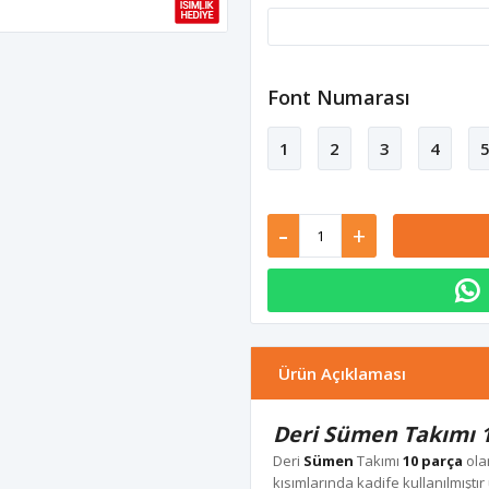
Font Numarası
1
2
3
4
-
+
Ürün Açıklaması
Deri Sümen Takımı 1
Deri
Sümen
Takımı
10 parça
ola
kısımlarında kadife kullanılmıştır