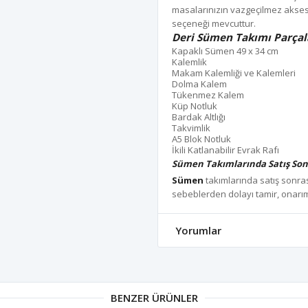
masalarınızın vazgeçilmez aksesu
seçeneği mevcuttur.
Deri Sümen Takımı Parçal
Kapaklı Sümen 49 x 34 cm
Kalemlik
Makam Kalemliği ve Kalemleri
Dolma Kalem
Tükenmez Kalem
Küp Notluk
Bardak Altlığı
Takvimlik
A5 Blok Notluk
İkili Katlanabilir Evrak Rafı
Sümen Takımlarında Satış Son
Sümen
takımlarında satış sonra
sebeblerden dolayı tamir, onarım
Yorumlar
BENZER ÜRÜNLER