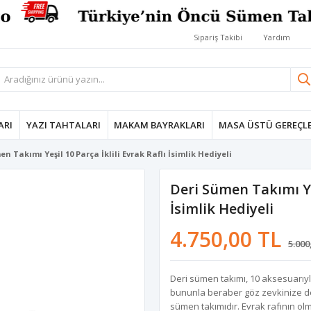
Sipariş Takibi
Yardım
ARI
YAZI TAHTALARI
MAKAM BAYRAKLARI
MASA ÜSTÜ GEREÇLE
n Takımı Yeşil 10 Parça İklili Evrak Raflı İsimlik Hediyeli
Deri Sümen Takımı Yeş
İsimlik Hediyeli
4.750,00 TL
5.000
Deri sümen takımı, 10 aksesuarıyl
bununla beraber göz zevkinize de
sümen takımıdır. Evrak rafının olm