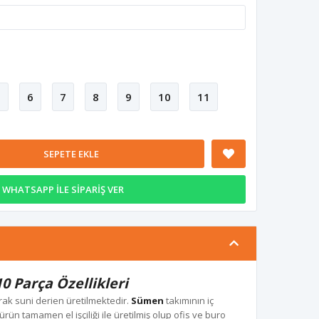
5
6
7
8
9
10
11
SEPETE EKLE
WHATSAPP İLE SİPARİŞ VER
0 Parça Özellikleri
rak suni derien üretilmektedir.
Sümen
takımının iç
 ürün tamamen el işçiliği ile üretilmiş olup ofis ve buro