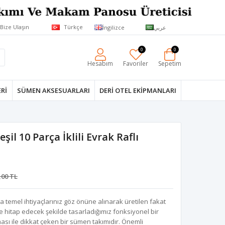
Bize Ulaşın
Türkçe
İngilizce
عربي
0
0
Hesabım
Favoriler
Sepetim
RI
SÜMEN AKSESUARLARI
DERI OTEL EKIPMANLARI
il 10 Parça İklili Evrak Raflı
,00 TL
a temel ihtiyaçlarınız göz önüne alınarak üretilen fakat
 hitap edecek şekilde tasarladığımız fonksiyonel bir
ası ile dikkat çeken bir sümen takımıdır. Önemli