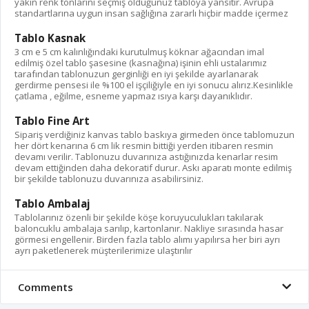
yakın renk tonlarını seçmiş olduğunuz tabloya yansıtır. Avrupa
standartlarına uygun insan sağlığına zararlı hiçbir madde içermez
Tablo Kasnak
3 cm e 5 cm kalınlığındaki kurutulmuş köknar ağacından imal
edilmiş özel tablo şasesine (kasnağına) işinin ehli ustalarımız
tarafından tablonuzun gerginliği en iyi şekilde ayarlanarak
gerdirme pensesi ile %100 el işçiliğiyle en iyi sonucu alırız.Kesinlikle
çatlama , eğilme, esneme yapmaz ısıya karşı dayanıklıdır.
Tablo Fine Art
Sipariş verdiğiniz kanvas tablo baskıya girmeden önce tablomuzun
her dört kenarına 6 cm lik resmin bittiği yerden itibaren resmin
devamı verilir. Tablonuzu duvarınıza astığınızda kenarlar resim
devam ettiğinden daha dekoratif durur. Askı aparatı monte edilmiş
bir şekilde tablonuzu duvarınıza asabilirsiniz.
Tablo Ambalaj
Tablolarınız özenli bir şekilde köşe koruyuculukları takılarak
baloncuklu ambalaja sarılıp, kartonlanır. Nakliye sırasında hasar
görmesi engellenir. Birden fazla tablo alımı yapılırsa her biri ayrı
ayrı paketlenerek müşterilerimize ulaştırılır
Comments