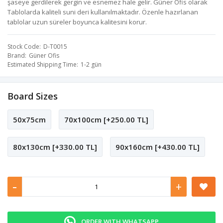
şaseye gerdilerek gergin ve esnemez hale gelir. Güner Ofis olarak
Tablolarda kaliteli suni deri kullanılmaktadır. Özenle hazırlanan
tablolar uzun süreler boyunca kalitesini korur.
Stock Code
D-T0015
Brand
Güner Ofis
Estimated Shipping Time
1-2 gün
Board Sizes
50x75cm
70x100cm [+250.00 TL]
80x130cm [+330.00 TL]
90x160cm [+430.00 TL]
-
+
ORDER WITH WHATSAPP