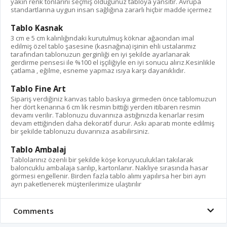
yakın renk tonlarını seçmiş olduğunuz tabloya yansıtır. Avrupa
standartlarına uygun insan sağlığına zararlı hiçbir madde içermez
Tablo Kasnak
3 cm e 5 cm kalınlığındaki kurutulmuş köknar ağacından imal
edilmiş özel tablo şasesine (kasnağına) işinin ehli ustalarımız
tarafından tablonuzun gerginliği en iyi şekilde ayarlanarak
gerdirme pensesi ile %100 el işçiliğiyle en iyi sonucu alırız.Kesinlikle
çatlama , eğilme, esneme yapmaz ısıya karşı dayanıklıdır.
Tablo Fine Art
Sipariş verdiğiniz kanvas tablo baskıya girmeden önce tablomuzun
her dört kenarına 6 cm lik resmin bittiği yerden itibaren resmin
devamı verilir. Tablonuzu duvarınıza astığınızda kenarlar resim
devam ettiğinden daha dekoratif durur. Askı aparatı monte edilmiş
bir şekilde tablonuzu duvarınıza asabilirsiniz.
Tablo Ambalaj
Tablolarınız özenli bir şekilde köşe koruyuculukları takılarak
baloncuklu ambalaja sarılıp, kartonlanır. Nakliye sırasında hasar
görmesi engellenir. Birden fazla tablo alımı yapılırsa her biri ayrı
ayrı paketlenerek müşterilerimize ulaştırılır
Comments