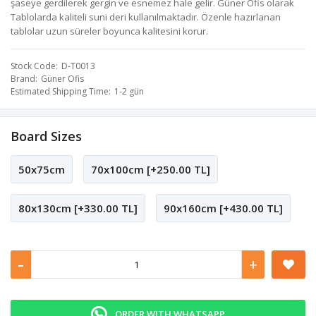
şaseye gerdilerek gergin ve esnemez hale gelir. Güner Ofis olarak
Tablolarda kaliteli suni deri kullanılmaktadır. Özenle hazırlanan
tablolar uzun süreler boyunca kalitesini korur.
Stock Code
D-T0013
Brand
Güner Ofis
Estimated Shipping Time
1-2 gün
Board Sizes
50x75cm
70x100cm [+250.00 TL]
80x130cm [+330.00 TL]
90x160cm [+430.00 TL]
-
+
ORDER WITH WHATSAPP