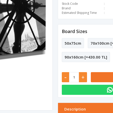
Stock Code
Brand
Estimated Shipping Time
Board Sizes
50x75cm
70x100cm [+
90x160cm [+430.00 TL]
-
+
Description