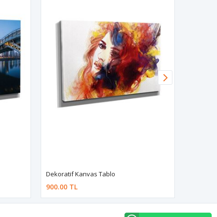
Dekoratif Kanvas Tablo
Dekorati
900.00 TL
900.00 