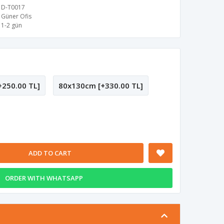
D-T0017
Güner Ofis
1-2 gün
250.00 TL]
80x130cm [+330.00 TL]
ADD TO CART
ORDER WITH WHATSAPP