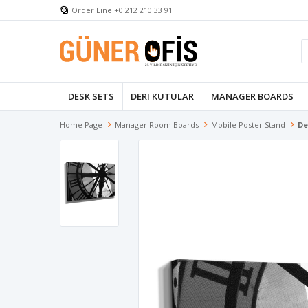
Order Line +0 212 210 33 91
DESK SETS
DERI KUTULAR
MANAGER BOARDS
Home Page
Manager Room Boards
Mobile Poster Stand
De