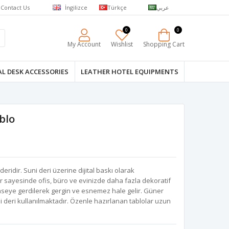
Contact Us
İngilizce
Türkçe
عربي
0
0
My Account
Wishlist
Shopping Cart
L DESK ACCESSORIES
LEATHER HOTEL EQUIPMENTS
blo
ridir. Suni deri üzerine dijital baskı olarak
r sayesinde ofis, büro ve evinizde daha fazla dekoratif
seye gerdilerek gergin ve esnemez hale gelir. Güner
ni deri kullanılmaktadır. Özenle hazırlanan tablolar uzun