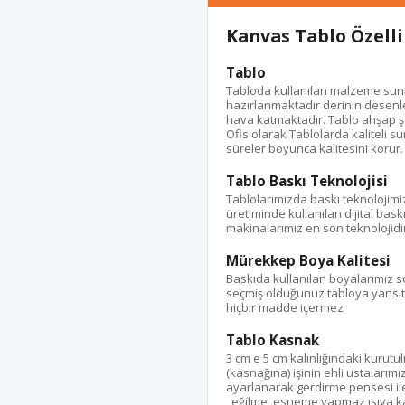
Kanvas Tablo Özelli
Tablo
Tabloda kullanılan malzeme suni d
hazırlanmaktadır derinin desenle
hava katmaktadır. Tablo ahşap ş
Ofis olarak Tablolarda kaliteli s
süreler boyunca kalitesini korur.
Tablo Baskı Teknolojisi
Tablolarımızda baskı teknolojimi
üretiminde kullanılan dijital bas
makinalarımız en son teknolojidir
Mürekkep Boya Kalitesi
Baskıda kullanılan boyalarımız s
seçmiş olduğunuz tabloya yansıtı
hiçbir madde içermez
Tablo Kasnak
3 cm e 5 cm kalınlığındaki kurut
(kasnağına) işinin ehli ustalarımı
ayarlanarak gerdirme pensesi ile %
, eğilme, esneme yapmaz ısıya kar