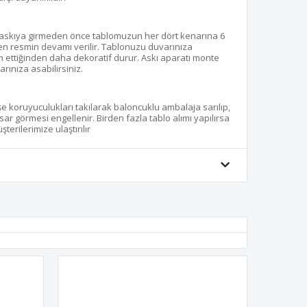
 baskıya girmeden önce tablomuzun her dört kenarına 6
aren resmin devamı verilir. Tablonuzu duvarınıza
 ettiğinden daha dekoratif durur. Askı aparatı monte
rınıza asabilirsiniz.
öşe koruyuculukları takılarak baloncuklu ambalaja sarılıp,
sar görmesi engellenir. Birden fazla tablo alımı yapılırsa
terilerimize ulaştırılır