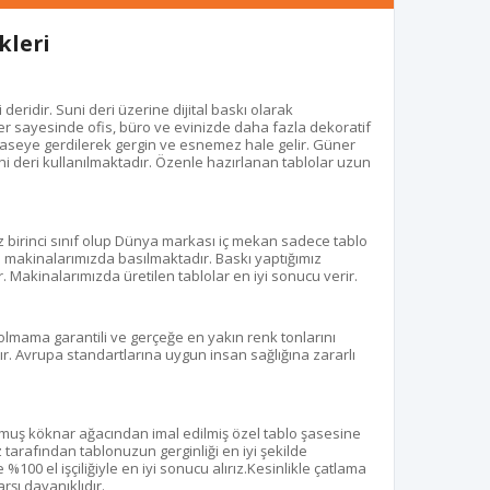
kleri
eridir. Suni deri üzerine dijital baskı olarak
r sayesinde ofis, büro ve evinizde daha fazla dekoratif
aseye gerdilerek gergin ve esnemez hale gelir. Güner
uni deri kullanılmaktadır. Özenle hazırlanan tablolar uzun
z birinci sınıf olup Dünya markası iç mekan sadece tablo
kı makinalarımızda basılmaktadır. Baskı yaptığımız
. Makinalarımızda üretilen tablolar en iyi sonucu verir.
olmama garantili ve gerçeğe en yakın renk tonlarını
r. Avrupa standartlarına uygun insan sağlığına zararlı
ulmuş köknar ağacından imal edilmiş özel tablo şasesine
z tarafından tablonuzun gerginliği en iyi şekilde
100 el işçiliğiyle en iyi sonucu alırız.Kesinlikle çatlama
şı dayanıklıdır.