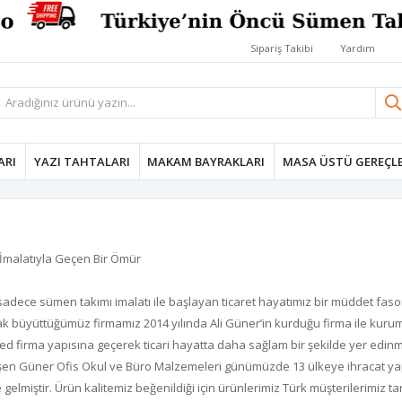
Sipariş Takibi
Yardım
ARI
YAZI TAHTALARI
MAKAM BAYRAKLARI
MASA ÜSTÜ GEREÇLE
İmalatıyla Geçen Bir Ömür
adece sümen takımı imalatı ile başlayan ticaret hayatımız bir müddet faso
rak büyüttüğümüz firmamız 2014 yılında Ali Güner’in kurduğu firma ile kurum
ted firma yapısına geçerek ticari hayatta daha sağlam bir şekilde yer edin
işen Güner Ofis Okul ve Büro Malzemeleri günümüzde 13 ülkeye ihracat yap
e gelmiştir. Ürün kalitemiz beğenildiği için ürünlerimiz Türk müşterilerim