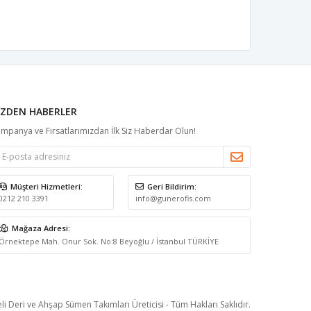
IZDEN HABERLER
mpanya ve Fırsatlarımızdan İlk Siz Haberdar Olun!
Müşteri Hizmetleri:
Geri Bildirim:
0212 210 3391
info@gunerofis.com
Mağaza Adresi:
Örnektepe Mah. Onur Sok. No:8 Beyoğlu / İstanbul TÜRKİYE
li Deri ve Ahşap Sümen Takımları Üreticisi - Tüm Hakları Saklıdır.