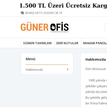
SİPARİŞ HATTI: 0555 897 38 74
SÜMEN TAKIMLARI
DERI KUTULAR
MAKAM PANOL
Menü
Hakkımızda
Deri Aksesuar 
Hakkımızda
1995 yılında s
şekilde çalışa
yılında da Limi
Bu şekilde gel
bir firma halin