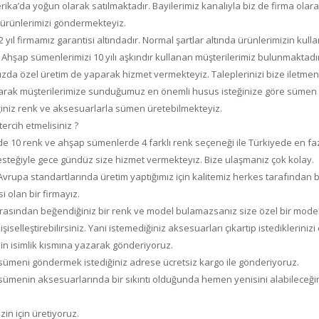
ika’da yoğun olarak satılmaktadır. Bayilerimiz kanalıyla biz de firma ola
 ürünlerimizi göndermekteyiz.
ıl firmamız garantisi altındadır. Normal şartlar altında ürünlerimizin kull
 Ahşap sümenlerimizi 10 yılı aşkındır kullanan müşterilerimiz bulunmaktadır
ızda özel üretim de yaparak hizmet vermekteyiz. Taleplerinizi bize iletmeniz
olarak müşterilerimize sunduğumuz en önemli husus isteğinize göre sümen ür
ğiniz renk ve aksesuarlarla sümen üretebilmekteyiz.
rcih etmelisiniz ?
e 10 renk ve ahşap sümenlerde 4 farklı renk seçeneği ile Türkiyede en fazla
esteğiyle gece gündüz size hizmet vermekteyız. Bize ulaşmanız çok kolay.
Avrupa standartlarında üretim yaptığımız için kalitemiz herkes tarafından b
i olan bir firmayız.
rasından beğendiğiniz bir renk ve model bulamazsanız size özel bir model ge
işiselleştirebilirsiniz. Yani istemediğiniz aksesuarları çıkartıp istediklerini
in isimlik kısmına yazarak gönderiyoruz.
z sümeni göndermek istediğiniz adrese ücretsiz kargo ile gönderiyoruz.
z sümenin aksesuarlarında bir sıkıntı olduğunda hemen yenisini alabileceği
zin için üretiyoruz.