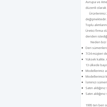
Avrupa ve Amer
düzenli olarak
Ürünlerimiz 2 y
değişmektedir.
Toplu alımların
Üretici firma 
deriden istedi
Neden bizi te
Deri sümenlerd
7/24 müşteri d
Yüksek kalite. 
13 ülkede bayis
Modellerimiz a
Modellerimizi k
İsminizi sümen
Satın aldığını
Satın aldığını
1995 ten beri si