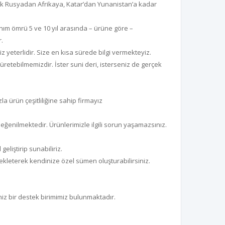
rak Rusyadan Afrikaya, Katar’dan Yunanistan’a kadar
anım ömrü 5 ve 10 yıl arasında – ürüne göre –
.
 yeterlidir. Size en kısa sürede bilgi vermekteyiz.
etebilmemizdir. İster suni deri, isterseniz de gerçek
 ürün çeşitliliğine sahip firmayız
eğenilmektedir. Ürünlerimizle ilgili sorun yaşamazsınız.
liştirip sunabiliriz.
zi ekleterek kendinize özel sümen oluşturabilirsiniz.
niz bir destek birimimiz bulunmaktadır.