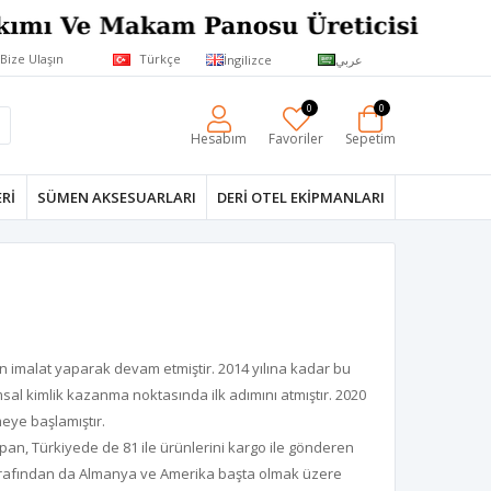
Bize Ulaşın
Türkçe
İngilizce
عربي
0
0
Hesabım
Favoriler
Sepetim
RI
SÜMEN AKSESUARLARI
DERI OTEL EKIPMANLARI
n imalat yaparak devam etmiştir. 2014 yılına kadar bu
sal kimlik kazanma noktasında ilk adımını atmıştır. 2020
meye başlamıştır.
an, Türkiyede de 81 ile ürünlerini kargo ile gönderen
iz tarafından da Almanya ve Amerika başta olmak üzere