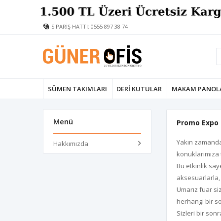
SİPARİŞ HATTI: 0555 897 38 74
SÜMEN TAKIMLARI
DERI KUTULAR
MAKAM PANOL
Menü
Promo Expo 
Yakın zamanda 
Hakkımızda
konuklarımıza 
Bu etkinlik sa
aksesuarlarla,
Umarız fuar siz
herhangi bir so
Sizleri bir son