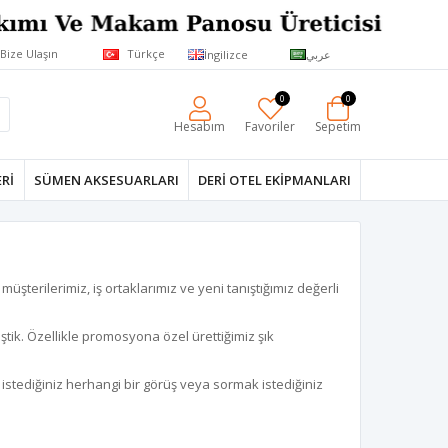
Bize Ulaşın
Türkçe
İngilizce
عربي
0
0
Hesabım
Favoriler
Sepetim
RI
SÜMEN AKSESUARLARI
DERI OTEL EKIPMANLARI
erilerimiz, iş ortaklarımız ve yeni tanıştığımız değerli
tik. Özellikle promosyona özel ürettiğimiz şık
k istediğiniz herhangi bir görüş veya sormak istediğiniz