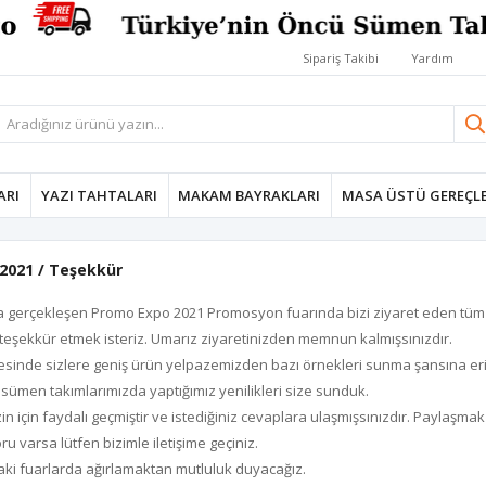
Sipariş Takibi
Yardım
ARI
YAZI TAHTALARI
MAKAM BAYRAKLARI
MASA ÜSTÜ GEREÇLE
2021 / Teşekkür
gerçekleşen Promo Expo 2021 Promosyon fuarında bizi ziyaret eden tüm müşt
teşekkür etmek isteriz. Umarız ziyaretinizden memnun kalmışsınızdır.
yesinde sizlere geniş ürün yelpazemizden bazı örnekleri sunma şansına eriş
 sümen takımlarımızda yaptığımız yenilikleri size sunduk.
in için faydalı geçmiştir ve istediğiniz cevaplara ulaşmışsınızdır. Paylaşma
ru varsa lütfen bizimle iletişime geçiniz.
raki fuarlarda ağırlamaktan mutluluk duyacağız.