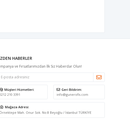
IZDEN HABERLER
mpanya ve Fırsatlarımızdan İlk Siz Haberdar Olun!
Müşteri Hizmetleri:
Geri Bildirim:
0212 210 3391
info@gunerofis.com
Mağaza Adresi:
Örnektepe Mah. Onur Sok. No:8 Beyoğlu / İstanbul TÜRKİYE