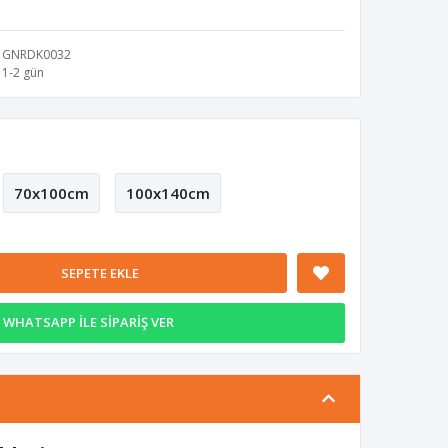
GNRDK0032
1-2 gün
70x100cm
100x140cm
SEPETE EKLE
WHATSAPP İLE SİPARİŞ VER