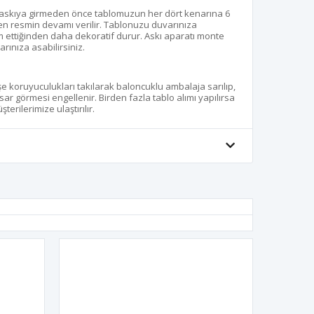
 baskıya girmeden önce tablomuzun her dört kenarına 6
aren resmin devamı verilir. Tablonuzu duvarınıza
 ettiğinden daha dekoratif durur. Askı aparatı monte
rınıza asabilirsiniz.
öşe koruyuculukları takılarak baloncuklu ambalaja sarılıp,
sar görmesi engellenir. Birden fazla tablo alımı yapılırsa
terilerimize ulaştırılır.