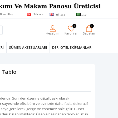
Bize Ulaşın
Türkçe
İngilizce
عربي
0
0
Hesabım
Favoriler
Sepetim
RI
SÜMEN AKSESUARLARI
DERI OTEL EKIPMANLARI
s Tablo
ridir. Suni deri üzerine dijital baskı olarak
r sayesinde ofis, büro ve evinizde daha fazla dekoratif
seye gerdilerek gergin ve esnemez hale gelir. Güner
ni deri kullanılmaktadır. Özenle hazırlanan tablolar uzun