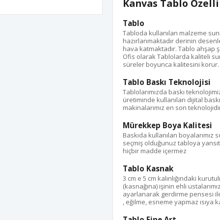
Kanvas Tablo Özelli
Tablo
Tabloda kullanılan malzeme suni d
hazırlanmaktadır derinin desenle
hava katmaktadır. Tablo ahşap ş
Ofis olarak Tablolarda kaliteli s
süreler boyunca kalitesini korur.
Tablo Baskı Teknolojisi
Tablolarımızda baskı teknolojimi
üretiminde kullanılan dijital bas
makinalarımız en son teknolojidir
Mürekkep Boya Kalitesi
Baskıda kullanılan boyalarımız s
seçmiş olduğunuz tabloya yansıtı
hiçbir madde içermez
Tablo Kasnak
3 cm e 5 cm kalınlığındaki kurut
(kasnağına) işinin ehli ustalarımı
ayarlanarak gerdirme pensesi ile %
, eğilme, esneme yapmaz ısıya kar
Tablo Fine Art