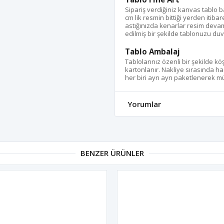
Sipariş verdiğiniz kanvas tablo
cm lik resmin bittiği yerden itib
astığınızda kenarlar resim devam
edilmiş bir şekilde tablonuzu duva
Tablo Ambalaj
Tablolarınız özenli bir şekilde k
kartonlanır. Nakliye sırasında ha
her biri ayrı ayrı paketlenerek müş
Yorumlar
BENZER ÜRÜNLER