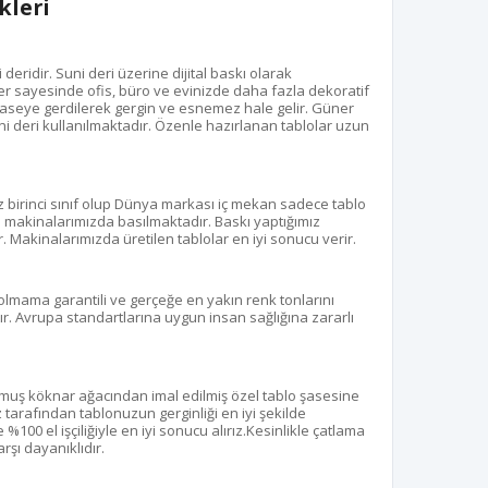
kleri
eridir. Suni deri üzerine dijital baskı olarak
r sayesinde ofis, büro ve evinizde daha fazla dekoratif
aseye gerdilerek gergin ve esnemez hale gelir. Güner
uni deri kullanılmaktadır. Özenle hazırlanan tablolar uzun
z birinci sınıf olup Dünya markası iç mekan sadece tablo
kı makinalarımızda basılmaktadır. Baskı yaptığımız
. Makinalarımızda üretilen tablolar en iyi sonucu verir.
olmama garantili ve gerçeğe en yakın renk tonlarını
r. Avrupa standartlarına uygun insan sağlığına zararlı
ulmuş köknar ağacından imal edilmiş özel tablo şasesine
z tarafından tablonuzun gerginliği en iyi şekilde
100 el işçiliğiyle en iyi sonucu alırız.Kesinlikle çatlama
şı dayanıklıdır.