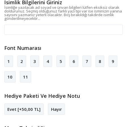
İsimlik Bilgilerini Giriniz
İsimliğe yazılacak ad soyad ve ünvan bilgileri lütfen eksiksiz olarak
doldurunuz. Seçmiş olduğunuz farklı yazı tipi var ise isminizin yanına
sayısını yazmanız yeterli olacaktır. Boş bırakıldığı takdirde isimlik
gönderilmeyecektir...
Font Numarası
1
2
3
4
5
6
7
8
9
10
11
Hediye Paketi Ve Hediye Notu
Evet [+50,00 TL]
Hayır