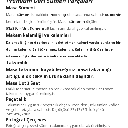
Premium Deri Sümen Parçaları
Masa Sümeni
Masa
sümeni
kapaklıdır
ince
ve
şık
bir tasarıma sahiptir
sümenin
kenarları dikişle dönülmüştür. Masa
sümenin
ölçüleri
58x39cm'
dir
.
Sümeni
alt kısımlarında ahşap kullanılmıştır.
Makam kalemliği ve kalemleri
Kalem altlığının üzerinde iki adet sümen kalemi vardır bunların biri
dolma kalem diğeri tükenmez kalemdir. Kalem altlığı üzerinde
isteyen müşterilerimize isimlikte eklenmektedir.
Takvimlik
Masa takvimini koyabileceğiniz masa takvimliği
altlığı. Blok takvim ürüne dahil değildir.
Masa Üstü Saati
Farklı tasarımı ile masanıza renk katacak olan masa üstü saati
takımınıza uygun üretilmiştir.
Peçetelik
Takımınıza uygun şık peçetelik ahşap üzeri deri , iç kısımları kafide
ve gold detaylara sahiptir. Dış ölçüsü 27x17x7,5, İç ölçüsü
24x14x6,5'dur
Fotoğraf Çerçevesi
Fotoğraf çerçevesi sümen takımına uygun olarak üretilmiştir.