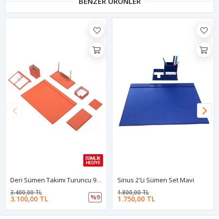
BENZER ÜRÜNLER
Deri Sümen Takımı Turuncu 9 Parça İsimlik Hediyeli
Sirius 2'li Sümen Set Mavi
3.400,00 TL
1.800,00 TL
%9
3.100,00 TL
1.750,00 TL