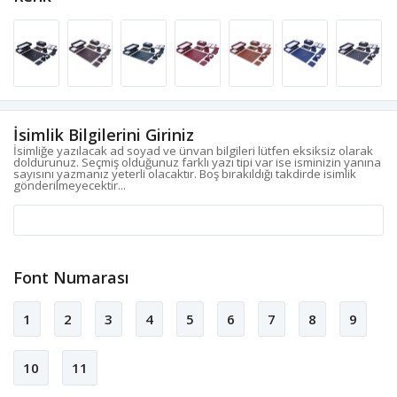
İsimlik Bilgilerini Giriniz
İsimliğe yazılacak ad soyad ve ünvan bilgileri lütfen eksiksiz olarak
doldurunuz. Seçmiş olduğunuz farklı yazı tipi var ise isminizin yanına
sayısını yazmanız yeterli olacaktır. Boş bırakıldığı takdirde isimlik
gönderilmeyecektir...
Font Numarası
1
2
3
4
5
6
7
8
9
10
11