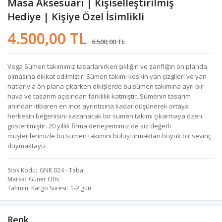
Masa Aksesuarı | Kişiselleştirilmiş
Hediye | Kişiye Özel İsimlikli
4.500,00 TL
6.500,00 TL
Vega Sümen takımımız tasarlanırken şıklığın ve zarifliğin ön planda
olmasına dikkat edilmiştir. Sümen takımı keskin yan çizgileri ve yan
hatlarıyla ön plana çıkarken dikişlerde bu sümen takımına ayrı bir
hava ve tasarım açısından farklılık katmıştır. Sümenin tasarım
anından itibaren en ince ayrıntısına kadar düşünerek ortaya
herkesin beğenisini kazanacak bir sümen takımı çıkarmaya özen
gösterilmiştir. 20 yıllık firma deneyemimiz de siz değerli
müşterilerimizle bu sümen takımını buluşturmaktan büyük bir sevinç
duymaktayız.
Stok Kodu
GNR 024 - Taba
Marka
Güner Ofis
Tahmini Kargo Süresi
1-2 gün
Renk