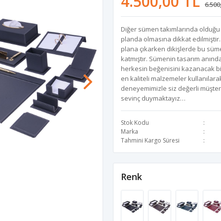
4.500,00 TL
6.500
Diğer sümen takımlarında olduğu g
planda olmasına dikkat edilmiştir.
plana çıkarken dikişlerde bu süme
katmıştır. Sümenin tasarım anında
herkesin beğenisini kazanacak bi
en kaliteli malzemeler kullanılarak
deneyemimizle siz değerli müşter
sevinç duymaktayız…
Stok Kodu
Marka
Tahmini Kargo Süresi
Renk