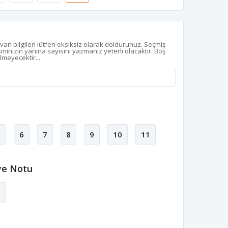
z
van bilgileri lütfen eksiksiz olarak doldurunuz. Seçmiş
isminizin yanına sayısını yazmanız yeterli olacaktır. Boş
ilmeyecektir...
5
6
7
8
9
10
11
ye Notu