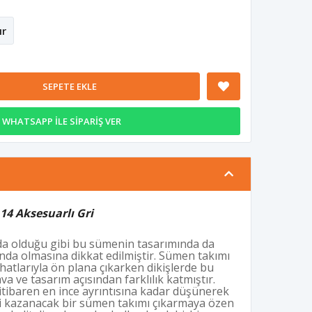
ır
SEPETE EKLE
WHATSAPP İLE SİPARİŞ VER
14 Aksesuarlı Gri
a olduğu gibi bu sümenin tasarımında da
anda olmasına dikkat edilmiştir. Sümen takımı
 hatlarıyla ön plana çıkarken dikişlerde bu
a ve tasarım açısından farklılık katmıştır.
tibaren en ince ayrıntısına kadar düşünerek
i kazanacak bir sümen takımı çıkarmaya özen