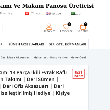
Bize Ulaşın
Türkçe
İngilizce
عربي
0
0
Hesabım
Favoriler
Sepetim
RI
SÜMEN AKSESUARLARI
DERI OTEL EKIPMANLARI
eri Masa Aksesuarı | Kişiselleştirilmiş Hediye | Kişiye Özel
mı 14 Parça İkili Evrak Raflı
%31
i̇ndi̇ri̇m
en Takımı | Deri Sümen |
 Deri Ofis Aksesuarı | Deri
selleştirilmiş Hediye | Kişiye