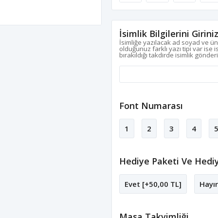
İsimlik Bilgilerini Girini
İsimliğe yazılacak ad soyad ve ün
olduğunuz farklı yazı tipi var ise 
bırakıldığı takdirde isimlik gönder
Font Numarası
1
2
3
4
Hediye Paketi Ve Hedi
Evet [+50,00 TL]
Hayır
Masa Takvimliği