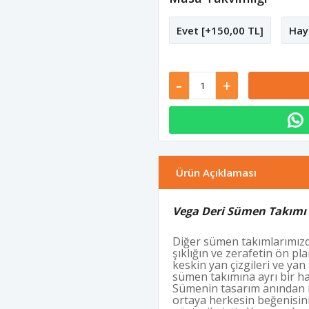
Evet [+150,00 TL]
Hay
-
+
Ürün Açıklaması
Vega Deri Sümen Takımı 
Diğer sümen takımlarımızd
şıklığın ve zerafetin ön pl
keskin yan çizgileri ve yan
sümen takımına ayrı bir hav
Sümenin tasarım anından i
ortaya herkesin beğenisin