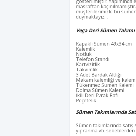
gösterilmiştir. Yapımında e
masraftan kaçınılmamıştır. 
müşterilerimizle bu sümen
duymaktayız…
Vega Deri Sümen Takımı 
Kapaklı Sümen 49x34 cm
Kalemlik
Notluk
Telefon Standı
Kartvizitlik
Takvimlik
3 Adet Bardak Altlığı
Makam kalemliği ve kaleml
Tükenmez Sümen Kalemi
Dolma Sümen Kalemi
İkili Deri Evrak Rafı
Peçetelik
Sümen Takımlarında Satı
Sümen takımlarında satış 
yıpranma vb. sebeblerden d