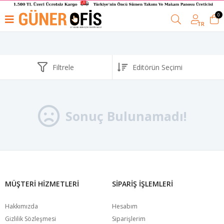
0
TR
Filtrele
Sonuç Bulunamadı!
MÜŞTERI HIZMETLERI
SIPARIŞ İŞLEMLERI
Hakkımızda
Hesabım
Gizlilik Sözleşmesi
Siparişlerim